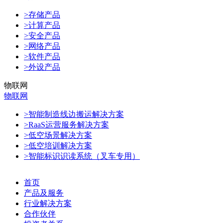
>存储产品
>计算产品
>安全产品
>网络产品
>软件产品
>外设产品
物联网
物联网
>智能制造线边搬运解决方案
>RaaS运营服务解决方案
>低空场景解决方案
>低空培训解决方案
>智能标识识读系统（叉车专用）
首页
产品及服务
行业解决方案
合作伙伴