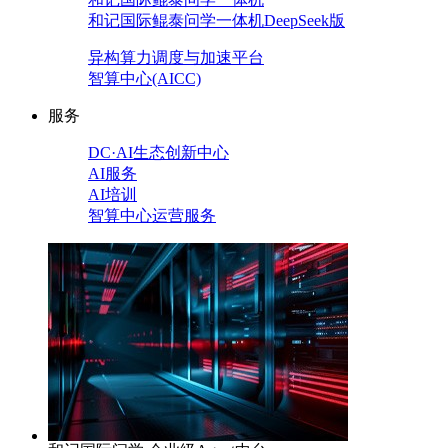
和记国际鲲泰问学一体机DeepSeek版
异构算力调度与加速平台
智算中心(AICC)
服务
DC·AI生态创新中心
AI服务
AI培训
智算中心运营服务