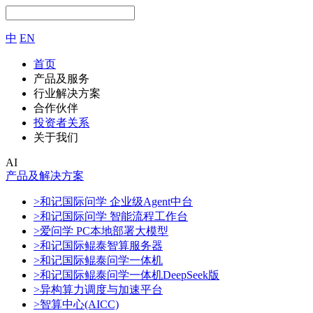
中
EN
首页
产品及服务
行业解决方案
合作伙伴
投资者关系
关于我们
AI
产品及解决方案
>和记国际问学 企业级Agent中台
>和记国际问学 智能流程工作台
>爱问学 PC本地部署大模型
>和记国际鲲泰智算服务器
>和记国际鲲泰问学一体机
>和记国际鲲泰问学一体机DeepSeek版
>异构算力调度与加速平台
>智算中心(AICC)