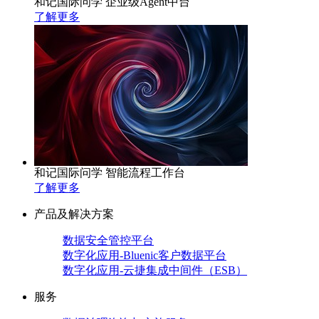
和记国际问学 企业级Agent中台
了解更多
和记国际问学 智能流程工作台
了解更多
产品及解决方案
数据安全管控平台
数字化应用-Bluenic客户数据平台
数字化应用-云捷集成中间件（ESB）
服务